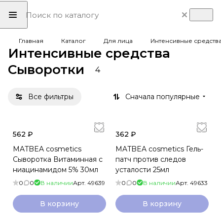
Главная
Каталог
Для лица
Интенсивные средств
Интенсивные средства
Сыворотки
4
Все фильтры
Сначала популярные
562 ₽
362 ₽
MATBEA cosmetics
MATBEA cosmetics Гель-
Сыворотка Витаминная с
патч против следов
ниацинамидом 5% 30мл
усталости 25мл
0
0
В наличии
Арт.
49639
0
0
В наличии
Арт.
49633
В корзину
В корзину