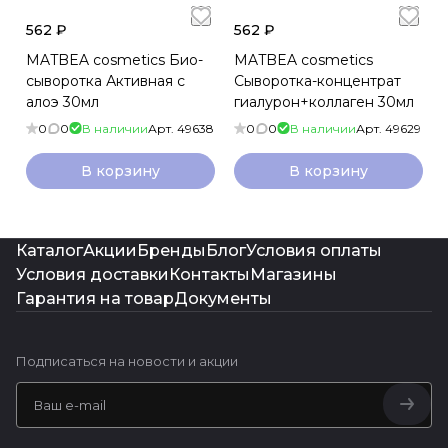
562 ₽
562 ₽
MATBEA cosmetics Био-
MATBEA cosmetics
сыворотка Активная с
Сыворотка-концентрат
алоэ 30мл
гиалурон+коллаген 30мл
0
0
В наличии
Арт.
49638
0
0
В наличии
Арт.
49629
В корзину
В корзину
Каталог
Акции
Бренды
Блог
Условия оплаты
Условия доставки
Контакты
Магазины
Гарантия на товар
Документы
Подписаться
на новости и акции