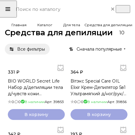
Главная
Каталог
Для тела
Средства для депиляции
Средства для депиляции
10
Все фильтры
Сначала популярные
331 ₽
364 ₽
BIO WORLD Secret Life
Biтэкс Special Care OIL
Набор д/депиляции тела
Elixir Крем-Депилятор 5в1
д/чувств кожи
Ультрамягкий д/ног/рук/
12полосок+1саше
бикини 120мл
0
0
В наличии
Арт.
39853
0
0
В наличии
Арт.
39856
В корзину
В корзину
342 ₽
193 ₽