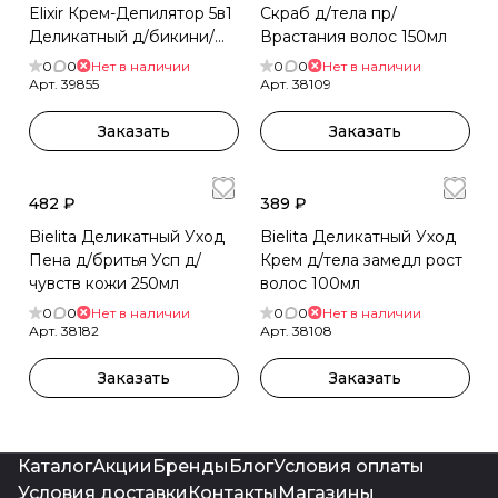
Elixir Крем-Депилятор 5в1
Скраб д/тела пр/
Деликатный д/бикини/
Врастания волос 150мл
подмышек 70мл
0
0
Нет в наличии
0
0
Нет в наличии
Арт.
39855
Арт.
38109
Заказать
Заказать
482 ₽
389 ₽
Bielita Деликатный Уход
Bielita Деликатный Уход
Пена д/бритья Усп д/
Крем д/тела замедл рост
чувств кожи 250мл
волос 100мл
0
0
Нет в наличии
0
0
Нет в наличии
Арт.
38182
Арт.
38108
Заказать
Заказать
Каталог
Акции
Бренды
Блог
Условия оплаты
Условия доставки
Контакты
Магазины