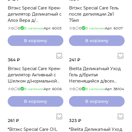
Biтэкс Special Care Крем-
Biтэкс Special Care Гель
депилятор Деликатный с
после депиляции 2в1
Алоэ Вера д/
75мл
чувствительной кожи
0
0
В наличии
Арт.
6003
0
0
В наличии
Арт.
6007
120мл
В корзину
В корзину
364 ₽
241 ₽
Biтэкс Special Care Крем-
Bielita Деликатный Уход
депилятор Активный с
Гель д/бритья
Шелком д/нормальной
Непенящийся д/всех
кожи 120мл
100мл
0
0
В наличии
Арт.
6006
0
0
В наличии
Арт.
38104
В корзину
В корзину
261 ₽
323 ₽
*Biтэкс Special Care OIL
*Bielita Деликатный Уход