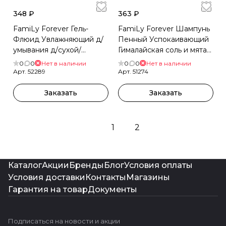
348 ₽
363 ₽
FamiLy Forever Гель-
FamiLy Forever Шампунь
Флюид Увлажняющий д/
Пенный Успокаивающий
умывания д/сухой/
Гималайская соль и мята
чувствительной кожи
250мл
0
0
Нет в наличии
0
0
Нет в наличии
230мл
Арт.
52289
Арт.
51274
Заказать
Заказать
1
2
Каталог
Акции
Бренды
Блог
Условия оплаты
Условия доставки
Контакты
Магазины
Гарантия на товар
Документы
Подписаться
на новости и акции