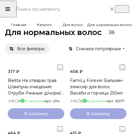
Главная
Каталог
Для волос
Для нормальных волос
Для нормальных волос
38
Все фильтры
Сначала популярные
317 ₽
406 ₽
Bielita На отварах трав
FamiLy Forever Бальзам-
Шампунь-очищение
эликсир для волос
Отруби Ржаные д/норм/
Васаби и горчица 250мл
жирных 480мл
0
0
В наличии
Арт.
2114
0
0
В наличии
Арт.
51277
В корзину
В корзину
464 ₽
415 ₽