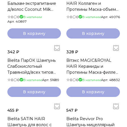
Бальзам-экстрапитание
HAIR Коллаген и
д/волос Coconut Milk
Протеины Маска-объем
300мл
для густоты и восстанов
0
0
В наличии
0
0
В наличии
Арт.
49076
волос 3в1 300мл
Арт.
40897
В корзину
В корзину
342 ₽
328 ₽
Bielita ПарОК Шампунь
Biтэкс MAGIC&ROYAL
Слабокислотный
HAIR Керамиды и
Травянойд/всех типов
Протеины Маска-филлер
волос и чувст.кожи
для укрепления и
0
0
В наличии
Арт.
51689
0
0
В наличии
Арт.
48832
головы 300мл
восстанов волос 4в1
300мл
В корзину
В корзину
455 ₽
547 ₽
Bielita SATIN HAIR
Bielita Revivor Pro
Шампунь для волос с
Шампунь мицеллярный