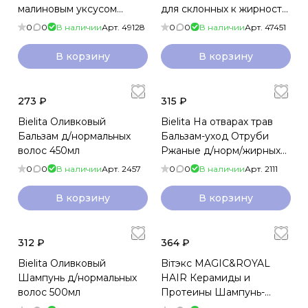
малиновым уксусом
для склонных к жирности
Волосы мечты 500мл
волос Ежедневное
0
0
В наличии
Арт.
49128
0
0
В наличии
Арт.
47451
очищение 500мл
В корзину
В корзину
273 ₽
315 ₽
Bielita Оливковый
Bielita На отварах трав
Бальзам д/нормальных
Бальзам-уход Отруби
волос 450мл
Ржаные д/норм/жирных
450мл
0
0
В наличии
Арт.
2457
0
0
В наличии
Арт.
2111
В корзину
В корзину
312 ₽
364 ₽
Bielita Оливковый
Biтэкс MAGIC&ROYAL
Шампунь д/нормальных
HAIR Керамиды и
волос 500мл
Протеины Шампунь-
филлер для укрепления и