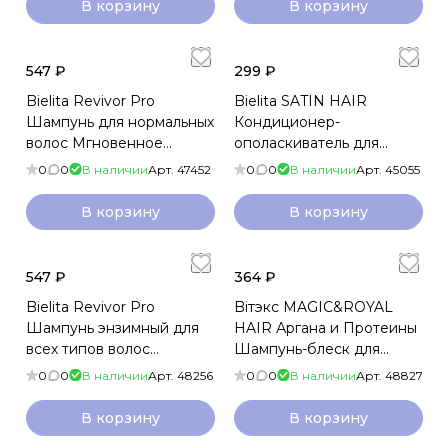
В корзину
В корзину
547 ₽
299 ₽
Bielita Revivor Pro
Bielita SATIN HAIR
Шампунь для нормальных
Кондиционер-
волос Мгновенное
ополаскиватель для
преображение 500мл
волос c малиновым
0
0
В наличии
Арт.
47452
0
0
В наличии
Арт.
45055
уксусом Волосы мечты
200мл
В корзину
В корзину
547 ₽
364 ₽
Bielita Revivor Pro
Biтэкс MAGIC&ROYAL
Шампунь энзимный для
HAIR Аргана и Протеины
всех типов волос
Шампунь-блеск для
Глубокое очищение
сияния и восстановления
0
0
В наличии
Арт.
48256
0
0
В наличии
Арт.
48827
500мл
волос 400мл
В корзину
В корзину