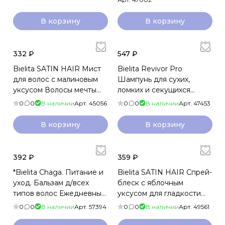
В корзину
В корзину
332 ₽
547 ₽
Bielita SATIN HAIR Мист
Bielita Revivor Pro
для волос с малиновым
Шампунь для сухих,
уксусом Волосы мечты
ломких и секущихся
190мл
волос Глубокое
0
0
В наличии
Арт.
45056
0
0
В наличии
Арт.
47453
восстановление 500мл
В корзину
В корзину
392 ₽
359 ₽
*Bielita Chaga. Питание и
Bielita SATIN HAIR Спрей-
уход. Бальзам д/всех
блеск с яблочным
типов волос Ежедневный
уксусом для гладкости
уход и восстановление
волос несмываемый
0
0
В наличии
Арт.
57394
0
0
В наличии
Арт.
49561
470мл
150мл