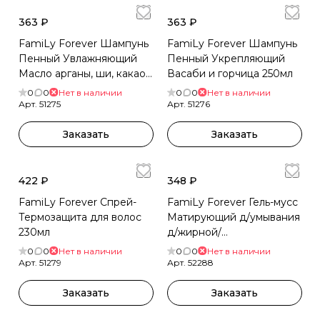
363 ₽
363 ₽
FamiLy Forever Шампунь
FamiLy Forever Шампунь
Пенный Увлажняющий
Пенный Укрепляющий
Масло арганы, ши, какао,
Васаби и горчица 250мл
амаранта 250мл
0
0
Нет в наличии
0
0
Нет в наличии
Арт.
51275
Арт.
51276
Заказать
Заказать
422 ₽
348 ₽
FamiLy Forever Спрей-
FamiLy Forever Гель-мусс
Термозащита для волос
Матирующий д/умывания
230мл
д/жирной/
комбинированной/
0
0
Нет в наличии
0
0
Нет в наличии
проблемной кожи 230мл
Арт.
51279
Арт.
52288
Заказать
Заказать