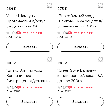
264 ₽
275 ₽
Valeur Шампунь
*Biтэкс Зимний уход
Протеиновый д/регул
Шампунь Зимн.рецепт д/
ухода за норм 350г
уставших волос 300мл
0
0
Нет в наличии
0
0
Нет в наличии
Арт.
2346
Арт.
7370
Заказать
Заказать
188 ₽
196 ₽
*Biтэкс Зимний уход
*Green Style Бальзам-
Кондиционер
кондиционер.Авокадо&Алое
Зимн.рецепт д/уставших
д/норм 200гр
волос 200мл
0
0
Нет в наличии
0
0
Нет в наличии
Арт.
7366
Арт.
2190
Заказать
Заказать