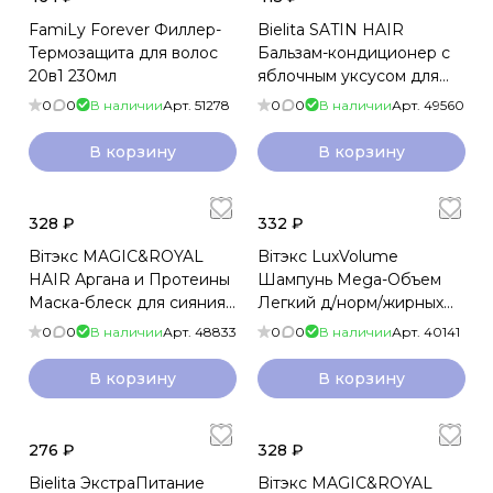
FamiLy Forever Филлер-
Bielita SATIN HAIR
Термозащита для волос
Бальзам-кондиционер с
20в1 230мл
яблочным уксусом для
блеска и гладкости волос
0
0
В наличии
Арт.
51278
0
0
В наличии
Арт.
49560
300мл
В корзину
В корзину
328 ₽
332 ₽
Biтэкс MAGIC&ROYAL
Biтэкс LuxVolume
HAIR Аргана и Протеины
Шампунь Mega-Объем
Маска-блеск для сияния
Легкий д/норм/жирных
и восстановления волос
400мл
0
0
В наличии
Арт.
48833
0
0
В наличии
Арт.
40141
3в1 300мл
В корзину
В корзину
276 ₽
328 ₽
Bielita ЭкстраПитание
Biтэкс MAGIC&ROYAL