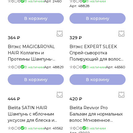
0
0
В наличии
Арт.
2460
0
0
В наличии
восстанов волос 400мл
Арт.
48828
В корзину
В корзину
364 ₽
329 ₽
Biтэкс MAGIC&ROYAL
Biтэкс EXPERT SLEEK
HAIR Коллаген и
Спрей-сыворотка
Протеины Шампунь-
Полирующий для волос
объем для густоты и
ЗАПАИВАНИЕ
0
0
В наличии
Арт.
48829
0
0
В наличии
Арт.
46560
восстановления волос
СЕКУЩИХСЯ
400мл
КОНЧИКОВ несм 100мл
В корзину
В корзину
444 ₽
420 ₽
Bielita SATIN HAIR
Bielita Revivor Pro
Шампунь с яблочным
Бальзам для нормальных
уксусом для блеска и
волос Мгновенное
гладкости волос 400мл
преображение 300мл
0
0
В наличии
Арт.
49562
0
0
В наличии
Арт.
47002