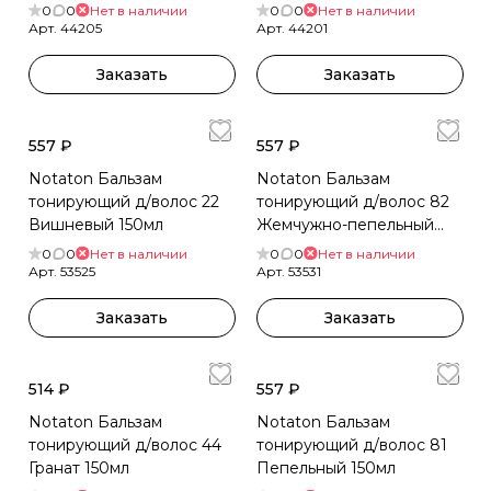
ФУКСИЯ 90г
ГРАФИ 90г
0
0
Нет в наличии
0
0
Нет в наличии
Арт.
44205
Арт.
44201
Заказать
Заказать
557 ₽
557 ₽
Notaton Бальзам
Notaton Бальзам
тонирующий д/волос 22
тонирующий д/волос 82
Вишневый 150мл
Жемчужно-пепельный
150мл
0
0
Нет в наличии
0
0
Нет в наличии
Арт.
53525
Арт.
53531
Заказать
Заказать
514 ₽
557 ₽
Notaton Бальзам
Notaton Бальзам
тонирующий д/волос 44
тонирующий д/волос 81
Гранат 150мл
Пепельный 150мл