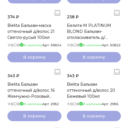
374 ₽
238 ₽
Bielita Бальзам-маска
Белита-М PLATINUM
оттеночный д/волос 21
BLOND Бальзам-
Светло-русый 100мл
ополаскиватель д/
светлых волос ANTY-
0
0
В наличии
Арт.
36604
0
0
В наличии
Арт.
50822
YELLOW EFFECT с
платиной
В корзину
В корзину
343 ₽
343 ₽
Bielita Бальзам
Bielita Бальзам
оттеночный д/волос 16
оттеночный д/волос 20
Жемчужно-Розовый
Бежевый 100мл
100мл
0
0
В наличии
Арт.
2982
0
0
В наличии
Арт.
2986
В корзину
В корзину