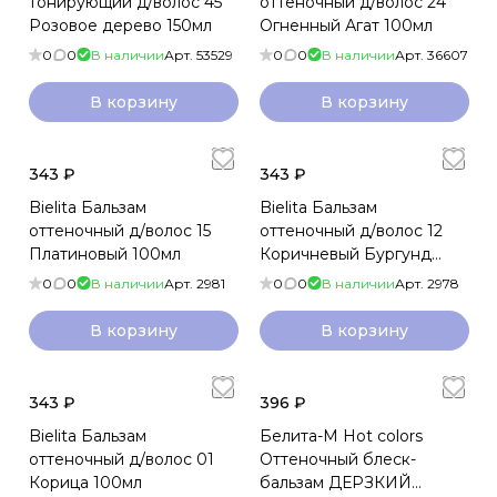
тонирующий д/волос 45
оттеночный д/волос 24
Розовое дерево 150мл
Огненный Агат 100мл
0
0
В наличии
Арт.
53529
0
0
В наличии
Арт.
36607
В корзину
В корзину
343 ₽
343 ₽
Bielita Бальзам
Bielita Бальзам
оттеночный д/волос 15
оттеночный д/волос 12
Платиновый 100мл
Коричневый Бургунд
100мл
0
0
В наличии
Арт.
2981
0
0
В наличии
Арт.
2978
В корзину
В корзину
343 ₽
396 ₽
Bielita Бальзам
Белита-М Hot colors
оттеночный д/волос 01
Оттеночный блеск-
Корица 100мл
бальзам ДЕРЗКИЙ