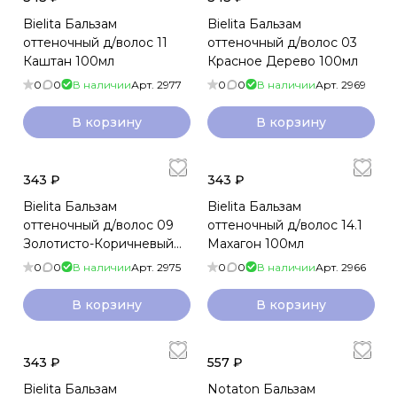
Bielita Бальзам
Bielita Бальзам
оттеночный д/волос 11
оттеночный д/волос 03
Каштан 100мл
Красное Дерево 100мл
0
0
В наличии
Арт.
2977
0
0
В наличии
Арт.
2969
В корзину
В корзину
343 ₽
343 ₽
Bielita Бальзам
Bielita Бальзам
оттеночный д/волос 09
оттеночный д/волос 14.1
Золотисто-Коричневый
Махагон 100мл
100мл
0
0
В наличии
Арт.
2975
0
0
В наличии
Арт.
2966
В корзину
В корзину
343 ₽
557 ₽
Bielita Бальзам
Notaton Бальзам