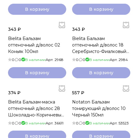
В корзину
В корзину
343 ₽
343 ₽
Bielita Бальзам
Bielita Бальзам
оттеночный д/волос 02
оттеночный д/волос 18
Коньяк 100мл
Серебристо-Фиалковый
100мл
0
0
В наличии
Арт.
2968
0
0
В наличии
Арт.
2984
В корзину
В корзину
374 ₽
557 ₽
Bielita Бальзам-маска
Notaton Бальзам
оттеночный д/волос 28
тонирующий д/волос 10
Шоколадно-Коричневый
Черный 150мл
100мл
0
0
В наличии
Арт.
36611
0
0
В наличии
Арт.
53523
В корзину
В корзину