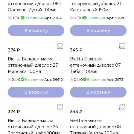
оттеночный д/волос 06.1
тонирующий д/волос 31
Орехово-Русый 100мл
Каштановый 150мл
0
0
В наличии
Арт.
2964
0
0
В наличии
Арт.
53526
В корзину
В корзину
374 ₽
343 ₽
Bielita Бальзам-маска
Bielita Бальзам
оттеночный д/волос 27
оттеночный д/волос 07
Марсала 100мл
Табак 100мл
0
0
В наличии
Арт.
36610
0
0
В наличии
Арт.
2973
В корзину
В корзину
374 ₽
343 ₽
Bielita Бальзам-маска
Bielita Бальзам
оттеночный д/волос 26
оттеночный д/волос 08.1
Золотистый Кофе 100мл
Теплый Каштан 100мл