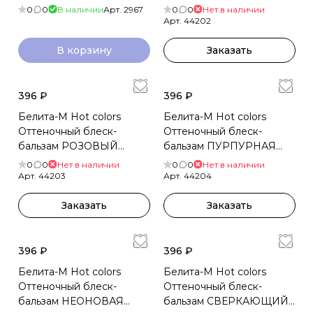
ИЗУМРУД 90г
0
0
В наличии
Арт.
2967
0
0
Нет в наличии
Арт.
44202
В корзину
Заказать
396 ₽
396 ₽
Белита-М Hot colors
Белита-М Hot colors
Оттеночный блеск-
Оттеночный блеск-
бальзам РОЗОВЫЙ
бальзам ПУРПУРНАЯ
ЖЕМЧУГ 90г
РОЗА 90г
0
0
Нет в наличии
0
0
Нет в наличии
Арт.
44203
Арт.
44204
Заказать
Заказать
396 ₽
396 ₽
Белита-М Hot colors
Белита-М Hot colors
Оттеночный блеск-
Оттеночный блеск-
бальзам НЕОНОВАЯ
бальзам СВЕРКАЮЩИЙ