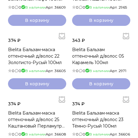
0
0
В наличии
Арт.
36609
0
0
В наличии
Арт.
2965
В корзину
В корзину
374 ₽
343 ₽
Bielita Бальзам-маска
Bielita Бальзам
оттеночный д/волос 22
оттеночный д/волос 05
Золотисто-Русый 100мл
Карамель 100мл
0
0
В наличии
Арт.
36605
0
0
В наличии
Арт.
2971
В корзину
В корзину
374 ₽
374 ₽
Bielita Бальзам-маска
Bielita Бальзам-маска
оттеночный д/волос 25
оттеночный д/волос 23
Каштановый Перламутр
Тёмно-Русый 100мл
100мл
0
0
В наличии
Арт.
36608
0
0
В наличии
Арт.
36606