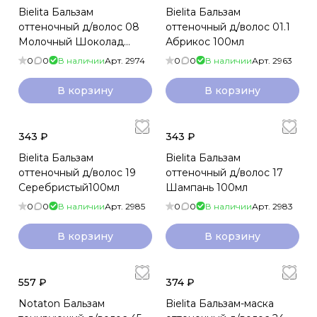
Bielita Бальзам
Bielita Бальзам
оттеночный д/волос 08
оттеночный д/волос 01.1
Молочный Шоколад
Абрикос 100мл
100мл
0
0
В наличии
Арт.
2974
0
0
В наличии
Арт.
2963
В корзину
В корзину
343 ₽
343 ₽
Bielita Бальзам
Bielita Бальзам
оттеночный д/волос 19
оттеночный д/волос 17
Серебристый100мл
Шампань 100мл
0
0
В наличии
Арт.
2985
0
0
В наличии
Арт.
2983
В корзину
В корзину
557 ₽
374 ₽
Notaton Бальзам
Bielita Бальзам-маска