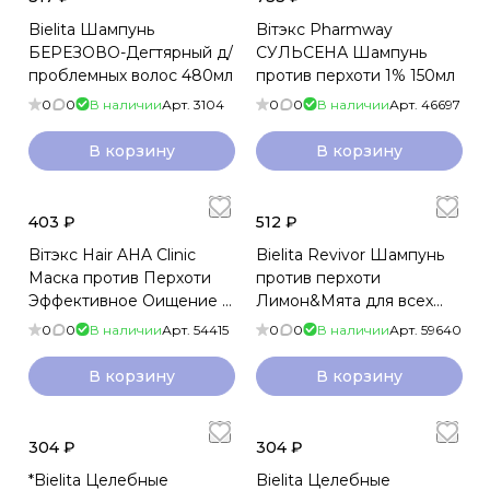
Bielita Шампунь
Biтэкс Pharmway
БЕРЕЗОВО-Дегтярный д/
СУЛЬСЕНА Шампунь
проблемных волос 480мл
против перхоти 1% 150мл
0
0
В наличии
Арт.
3104
0
0
В наличии
Арт.
46697
В корзину
В корзину
403 ₽
512 ₽
Biтэкс Hair AHA Clinic
Bielita Revivor Шампунь
Маска против Перхоти
против перхоти
Эффективное Оищение и
Лимон&Мята для всех
Уход 300мл
типов волос 500мл
0
0
В наличии
Арт.
54415
0
0
В наличии
Арт.
59640
В корзину
В корзину
304 ₽
304 ₽
*Bielita Целебные
Bielita Целебные