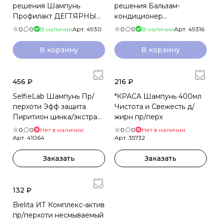
решения Шампунь
решения Бальзам-
Профилакт ДЕГТЯРНЫЙ
кондиционер
пр/перхоти 480мл
ДЕГТЯРНЫЙ против
0
0
В наличии
Арт.
4930
0
0
В наличии
Арт.
49316
перхоти 450мл
В корзину
В корзину
456 ₽
216 ₽
SelfieLab Шампунь Пр/
*КРАСА Шампунь 400мл
перхоти Эфф защита
Чистота и Свежесть д/
Пиритион цинка/экстракт
жирн пр/перх
раст/компл вит 200мл
0
0
Нет в наличии
0
0
Нет в наличии
Арт.
41064
Арт.
35732
Заказать
Заказать
132 ₽
Bielita ИТ Комплекс-актив
пр/перхоти несмываемый