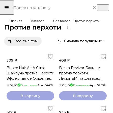
Главная
Каталог
Для волос
Против перхоти
Против перхоти
11
Все фильтры
Сначала популярные
509 ₽
408 ₽
Biтэкс Hair AHA Clinic
Bielita Revivor Бальзам
Шампунь против Перхоти
против перхоти
Эффективное Оищение
Лимон&Мята для всех
450мл
типов волос 300мл
0
0
В наличии
Арт.
54419
0
0
В наличии
Арт.
59639
В корзину
В корзину
317 ₽
733 ₽